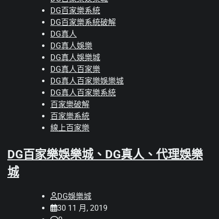
DG百家樂系統
DG百家樂系統破解
DG真人
DG真人娛樂
DG真人娛樂城
DG真人百家樂
DG真人百家樂娛樂城
DG真人百家樂系統
百家樂破解
百家樂系統
線上百家樂
DG百家樂娛樂城、DG真人、代理娛樂
城
DG娛樂城
30 11 月, 2019