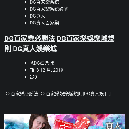
DG百家樂系統
DG百家樂系統破解
DG真人
DG真人百家樂
DG百家樂必勝法|DG百家樂娛樂城規
則|DG真人娛樂城
DG娛樂城
18 12 月, 2019
0
DG百家樂必勝法|DG百家樂娛樂城規則|DG真人娛 […]