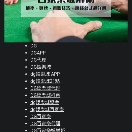
DG
DGAPP
DG代理
DG娛樂城
dg娛樂城 APP
dg娛樂城21點
DG娛樂城代理
DG娛樂城推薦
dg娛樂城獎金
dg娛樂城百家樂
DG百家樂
DG百家樂代理
DG百家樂娛樂城