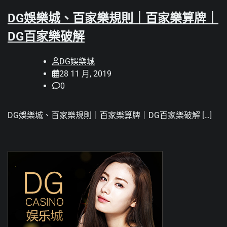
DG娛樂城、百家樂規則｜百家樂算牌｜
DG百家樂破解
DG娛樂城
28 11 月, 2019
0
DG娛樂城、百家樂規則｜百家樂算牌｜DG百家樂破解 […]