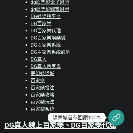
dg娛樂城電子遊戲
dg娛樂城體育遊戲
DG娛樂館平台
DG百家樂
DG百家樂代理
DG百家樂娛樂城
DG百家樂系統
DG百家樂系統破解
DG真人
DG真人百家樂
夢幻娛樂城
百家樂
百家樂投注
百家樂攻略
百家樂玩法
百家樂系統
娛樂城首存回饋100%
DG真人線上百家樂、DG百家樂代理