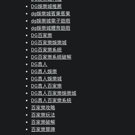
DG娛樂城推薦
dg娛樂城賓果賓果
dg娛樂城電子遊戲
dg娛樂城體育遊戲
DG百家樂
DG百家樂娛樂城
DG百家樂系統
DG百家樂系統破解
DG真人
DG真人娛樂
DG真人娛樂城
DG真人百家樂
DG真人百家樂娛樂城
DG真人百家樂系統
百家樂攻略
百家樂玩法
百家樂破解
百家樂算牌