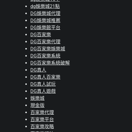
dg娛樂城21點
DG娛樂城代理
DG娛樂城推薦
DG娛樂館平台
DG百家樂
DG百家樂代理
DG百家樂娛樂城
DG百家樂系統
DG百家樂系統破解
DG真人
DG真人百家樂
DG真人試玩
DG真人遊戲
娛樂城
現金版
百家樂代理
百家樂平台
百家樂攻略