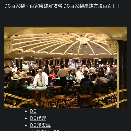
DG百家樂、百家樂破解攻略 DG百家樂贏錢方法百百 […]
DG
DG代理
DG娛樂城