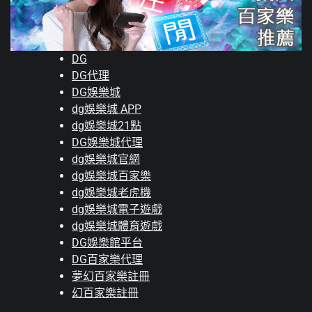
DG
DG代理
DG娛樂城
dg娛樂城 APP
dg娛樂城21點
DG娛樂城代理
dg娛樂城官網
dg娛樂城百家樂
dg娛樂城老虎機
dg娛樂城電子遊戲
dg娛樂城體育遊戲
DG娛樂館平台
DG百家樂代理
夢幻百家樂註冊
幻百家樂註冊