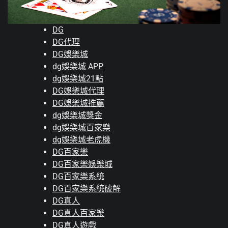
DG
DG代理
DG娛樂城
dg娛樂城 APP
dg娛樂城21點
DG娛樂城代理
DG娛樂城推薦
dg娛樂城獎金
dg娛樂城百家樂
dg娛樂城老虎機
DG百家樂
DG百家樂娛樂城
DG百家樂系統
DG百家樂系統破解
DG真人
DG真人百家樂
DG真人遊戲