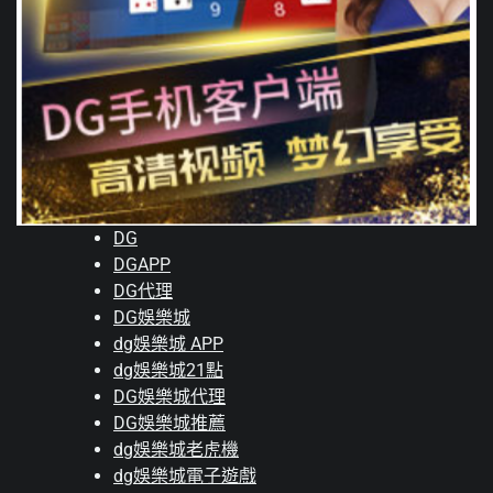
DG
DGAPP
DG代理
DG娛樂城
dg娛樂城 APP
dg娛樂城21點
DG娛樂城代理
DG娛樂城推薦
dg娛樂城老虎機
dg娛樂城電子遊戲