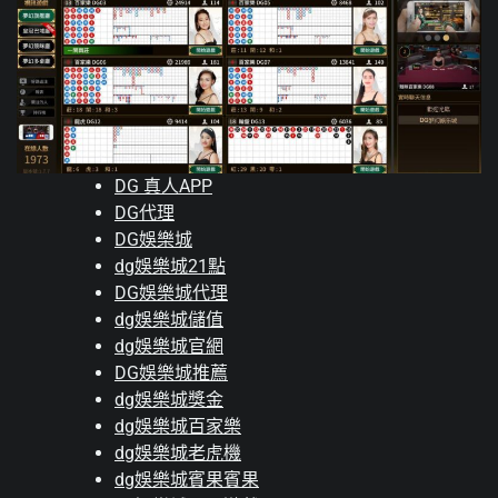
DG 真人APP
DG代理
DG娛樂城
dg娛樂城21點
DG娛樂城代理
dg娛樂城儲值
dg娛樂城官網
DG娛樂城推薦
dg娛樂城獎金
dg娛樂城百家樂
dg娛樂城老虎機
dg娛樂城賓果賓果