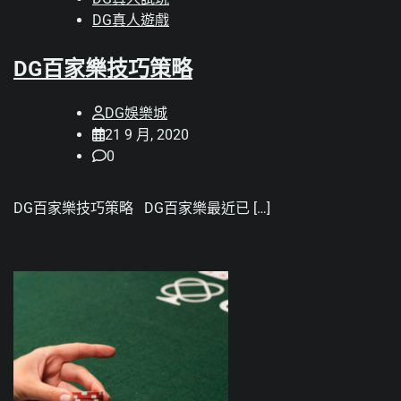
DG真人遊戲
DG百家樂技巧策略
DG娛樂城
21 9 月, 2020
0
DG百家樂技巧策略 DG百家樂最近已 […]