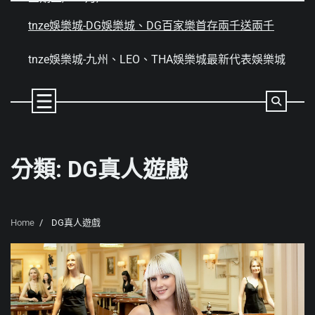
Skip
to
tnze娛樂城-DG娛樂城、DG百家樂首存兩千送兩千
content
tnze娛樂城-九州、LEO、THA娛樂城最新代表娛樂城
分類:
DG真人遊戲
Home
DG真人遊戲