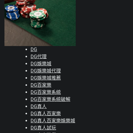
DG
DG代理
DG娛樂城
DG娛樂城代理
DG娛樂城推薦
DG百家樂
DG百家樂系統
DG百家樂系統破解
DG真人
DG真人百家樂
DG真人百家樂娛樂城
DG真人試玩