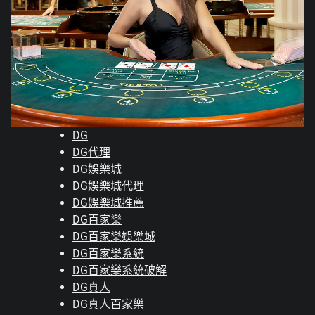
DG
DG代理
DG娛樂城
DG娛樂城代理
DG娛樂城推薦
DG百家樂
DG百家樂娛樂城
DG百家樂系統
DG百家樂系統破解
DG真人
DG真人百家樂