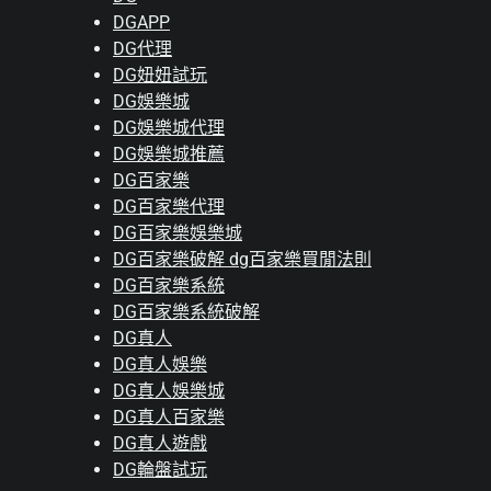
DGAPP
DG代理
DG妞妞試玩
DG娛樂城
DG娛樂城代理
DG娛樂城推薦
DG百家樂
DG百家樂代理
DG百家樂娛樂城
DG百家樂破解 dg百家樂買閒法則
DG百家樂系統
DG百家樂系統破解
DG真人
DG真人娛樂
DG真人娛樂城
DG真人百家樂
DG真人遊戲
DG輪盤試玩