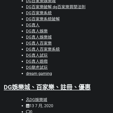
DG百家樂娛樂城
DG百家樂破解 dg百家樂買閒法則
DG百家樂系統
DG百家樂系統破解
DG真人
DG真人娛樂
DG真人娛樂城
DG真人百家樂
DG真人百家樂系統
DG真人試玩
DG真人遊戲
DG龍虎試玩
dream gaming
DG娛樂城、百家樂、註冊、優惠
DG娛樂城
13 7 月, 2020
0