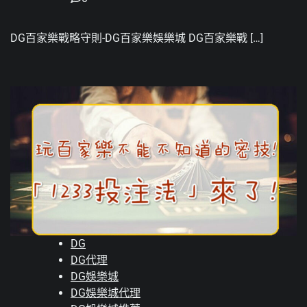
DG百家樂戰略守則-DG百家樂娛樂城 DG百家樂戰 […]
DG
DG代理
DG娛樂城
DG娛樂城代理