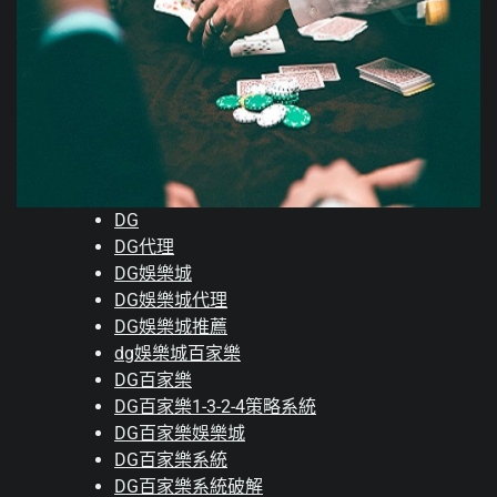
DG
DG代理
DG娛樂城
DG娛樂城代理
DG娛樂城推薦
dg娛樂城百家樂
DG百家樂
DG百家樂1-3-2-4策略系統
DG百家樂娛樂城
DG百家樂系統
DG百家樂系統破解