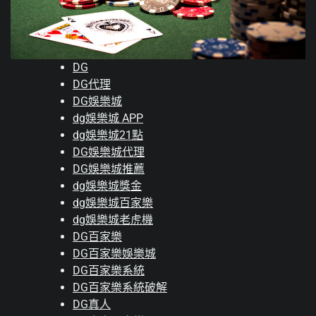
DG
DG代理
DG娛樂城
dg娛樂城 APP
dg娛樂城21點
DG娛樂城代理
DG娛樂城推薦
dg娛樂城獎金
dg娛樂城百家樂
dg娛樂城老虎機
DG百家樂
DG百家樂娛樂城
DG百家樂系統
DG百家樂系統破解
DG真人