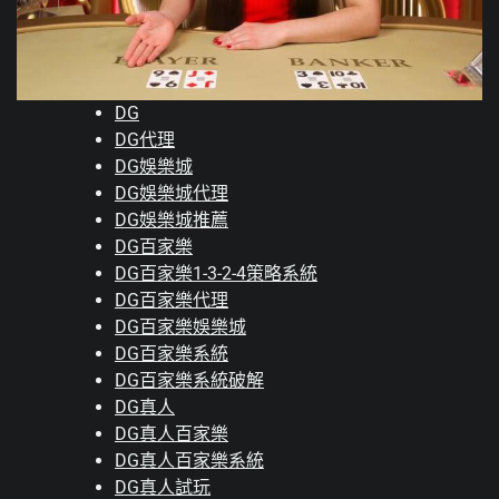
DG
DG代理
DG娛樂城
DG娛樂城代理
DG娛樂城推薦
DG百家樂
DG百家樂1-3-2-4策略系統
DG百家樂代理
DG百家樂娛樂城
DG百家樂系統
DG百家樂系統破解
DG真人
DG真人百家樂
DG真人百家樂系統
DG真人試玩