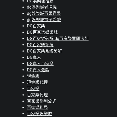
DG娛樂城推薦
dg娛樂城老虎機
dg娛樂城賓果賓果
dg娛樂城電子遊戲
DG百家樂
DG百家樂娛樂城
DG百家樂破解 dg百家樂買閒法則
DG百家樂系統
DG百家樂系統破解
DG真人
DG真人百家樂
DG真人遊戲
現金版
現金版代理
百家樂
百家樂代理
百家樂勝利公式
百家樂和局
百家樂娛樂城