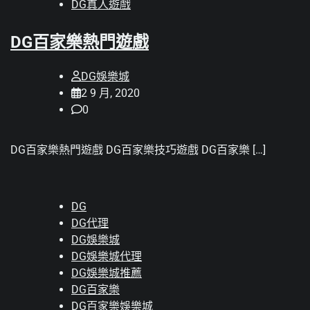
DG真人遊戲
DG百家樂熱門遊戲
DG娛樂城
2 9 月, 2020
0
DG百家樂熱門遊戲 DG百家樂技巧遊戲 DG百家樂 […]
DG
DG代理
DG娛樂城
DG娛樂城代理
DG娛樂城推薦
DG百家樂
DG百家樂娛樂城