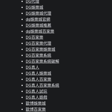
DG代理
DG娛樂城
DG娛樂城代理
dg娛樂城官網
DG娛樂城推薦
dg娛樂城百家樂
DG百家樂
DG百家樂代理
DG百家樂娛樂城
DG百家樂系統
DG百家樂系統破解
DG真人
DG真人娛樂城
DG真人百家樂
DG真人百家樂系統
DG真人試玩
DG真人遊戲
歐博娛樂城
歐博百家樂